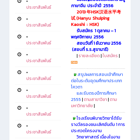
•
ภาษาจีน ประจำปี 2556
ประชาสัมพันธ์
2013
年
HSK
汉语水平考
试
(
Hanyu Shuiping
•
Kaoshi : HSK)
ประชาสัมพันธ์
รับสมัคร
1 ตุลาคม – 1
•
พฤศจิกายน 2556
ประชาสัมพันธ์
สอบวันที่
1 ธันวาคม 2556
(สอบที่ ร.ร.สุขานารี)
•
|
รายละเอียด
|
ใบสมัคร
|
ประชาสัมพันธ์
•
สรุปผลการสอบเข้าศึกษา
ประชาสัมพันธ์
ต่อในระดับอุดมศึกษาประเภท
โควตา
•
และรับตรงปีการศึกษา
ประชาสัมพันธ์
2555
|
ตามสาขาวิชา
|
ตาม
มหาวิทยาลัย
|
•
ประชาสัมพันธ์
โรงเรียนพิมายวิทยาได้รับ
รางวัลรองชนะเลิศอันดับ 1 การ
•
ประกวดโครงงาน
ประชาสัมพันธ์
วิทยาศาสตร์ เนื่องในงาน