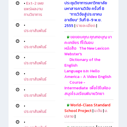
ประชุมวิชาการมหาวิทยาลัย
•
Ext-2 เผย
มหาสารคามวิจัย ครั้งที่ 8
แพร่ผลงาน
“การวิจัยสู่ประชาคม
ทางวิชาการ
อาเซียน”
วันที่ 8-9 พ.ย.
•
2555
|
รายละเอียด
|
ประชาสัมพันธ์
ขอขอบคุณ คุณกอบุญ นา
•
คะเกษียร ที่ได้มอบ
ประชาสัมพันธ์
หนังสือ
The New Lexicon
Webster's
•
Dictionary of the
ประชาสัมพันธ์
English
Language
และ
Hello
•
America - A Video English
ประชาสัมพันธ์
Course -
Intermediate
เพื่อใช้ในห้อง
•
สมุดโรงเรียนพิมายวิทยา
ประชาสัมพันธ์
World-Class Standard
•
School Project
|
ม.ต้น
|
ม.
ประชาสัมพันธ์
ปลาย
|
•