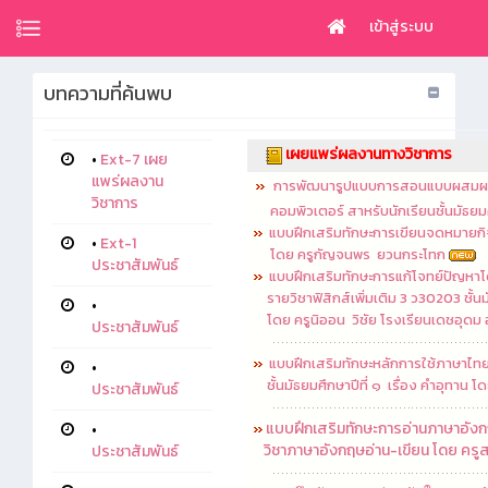
เข้าสู่ระบบ
บทความที่ค้นพบ
เผยแพร่ผลงานทางวิชาการ
•
Ext-7 เผย
แพร่ผลงาน
การพัฒนารูปแบบการสอนแบบผสมผสาน 
วิชาการ
คอมพิวเตอร์ สาหรับนักเรียนชั้นมัธยมศึก
แบบฝึกเสริมทักษะการเขียนจดหมายกิจธุ
•
Ext-1
โดย ครู
กัญจนพร ยวนกระโทก
ประชาสัมพันธ์
แบบฝึกเสริมทักษะการแก้โจทย์ปัญหา
รายวิชาฟิสิกส์เพิ่มเติม 3 ว30203 ชั้นม
•
โดย ครู
นิออน วิชัย โรงเรียนเดชอุดม
ประชาสัมพันธ์
แบบฝึกเสริมทักษะหลักการใช้ภาษาไทย
•
ชั้นมัธยมศึกษาปีที่ ๑ เรื่อง คำอุทาน โด
ประชาสัมพันธ์
แบบฝึกเสริมทักษะการอ่านภาษาอังกฤษ
•
วิชาภาษาอังกฤษอ่าน-เขียน โดย ครูสา
ประชาสัมพันธ์