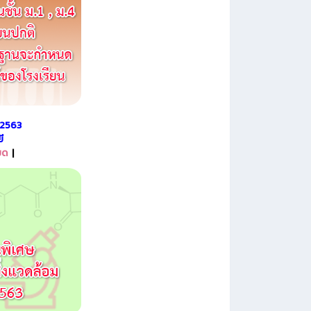
า 2563
ี
ยด
|