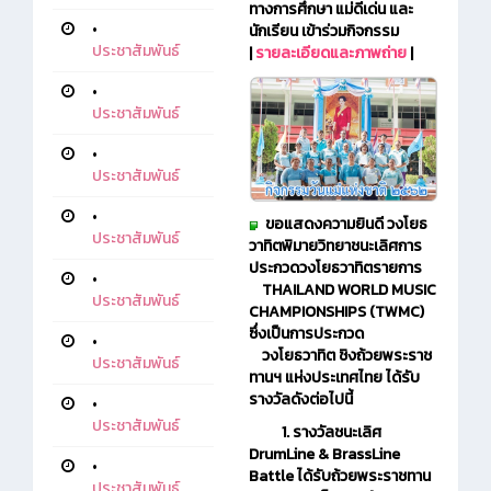
ทางการศึกษา แม่ดีเด่น และ
•
นักเรียน เข้าร่วมกิจกรรม
ประชาสัมพันธ์
|
รายละเอียดและภาพถ่าย
|
•
ประชาสัมพันธ์
•
ประชาสัมพันธ์
•
ขอแสดงความยินดี วงโยธ
ประชาสัมพันธ์
วาทิตพิมายวิทยาชนะเลิศการ
ประกวดวงโยธวาทิตรายการ
•
THAILAND WORLD MUSIC
ประชาสัมพันธ์
CHAMPIONSHIPS (TWMC)
ซึ่งเป็นการประกวด
•
วงโยธวาทิต ชิงถ้วย
พระราช
ประชาสัมพันธ์
ทานฯ แห่งประเทศไทย ได้รับ
รางวัลดังต่อไปนี้
•
ประชาสัมพันธ์
1. รางวัลชนะเลิศ
DrumLine & BrassLine
•
Battle ได้รับถ้วยพระราชทาน
ประชาสัมพันธ์