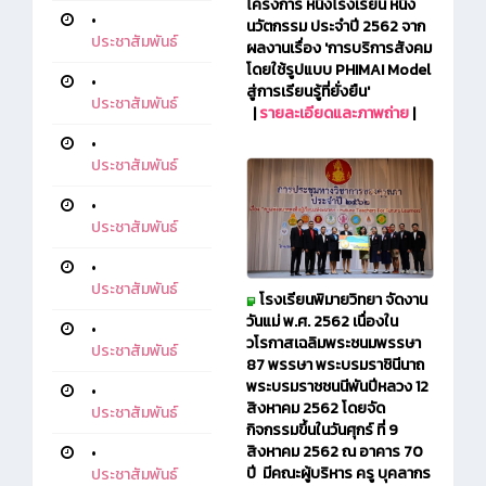
โครงการ หนึ่งโรงเรียน หนึ่ง
•
นวัตกรรม ประจำปี 2562 จาก
ประชาสัมพันธ์
ผลงานเรื่อง 'การบริการสังคม
โดยใช้รูปแบบ PHIMAI Model
•
สู่การเรียนรู้ที่ยั่งยืน'
ประชาสัมพันธ์
|
รายละเอียดและภาพถ่าย
|
•
ประชาสัมพันธ์
•
ประชาสัมพันธ์
•
ประชาสัมพันธ์
โรงเรียนพิมายวิทยา จัดงาน
วันแม่ พ.ศ. 2562 เนื่องใน
•
วโรกาสเฉลิมพระชนมพรรษา
ประชาสัมพันธ์
87 พรรษา พระบรมราชินีนาถ
พระบรมราชชนนีพันปีหลวง 12
•
สิงหาคม 2562 โดยจัด
ประชาสัมพันธ์
กิจกรรมขึ้นในวันศุกร์ ที่ 9
สิงหาคม 2562 ณ อาคาร 70
•
ปี มีคณะผู้บริหาร ครู บุคลากร
ประชาสัมพันธ์