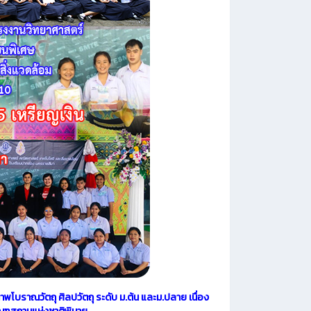
โบราณวัตถุ ศิลปวัตถุ ระดับ ม.ต้น และม.ปลาย เนื่อง