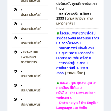
ประชาสัมพันธ์
ต่อในระดับอุดมศึกษาประเภท
โควตา
•
และรับตรงปีการศึกษา
ประชาสัมพันธ์
2555 |
ตามสาขาวิชา
|
ตาม
มหาวิทยาลัย
|
•
ประชาสัมพันธ์
โรงเรียนพิมายวิทยาได้รับ
•
รางวัลรองชนะเลิศอันดับ 1 การ
ประชาสัมพันธ์
ประกวดโครงงาน
วิทยาศาสตร์ เนื่องในงาน
•
Ext-2 เผย
ประชุมวิชาการมหาวิทยาลัย
แพร่ผลงาน
มหาสารคามวิจัย ครั้งที่ 8
ทางวิชาการ
“การวิจัยสู่ประชาคม
อาเซียน”
วันที่ 8-9 พ.ย.
•
2555
|
รายละเอียด
|
ประชาสัมพันธ์
ขอขอบคุณ คุณกอบุญ นา
•
คะเกษียร ที่ได้มอบ
ประชาสัมพันธ์
หนังสือ
The New Lexicon
Webster's
•
Dictionary of the English
ประชาสัมพันธ์
Language
และ
Hello