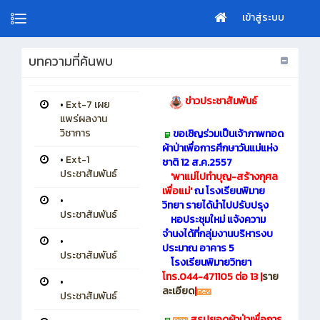
เข้าสู่ระบบ
บทความที่ค้นพบ
ข่าวประชาสัมพันธ์
•
Ext-7 เผย
แพร่ผลงาน
วิชาการ
ขอเชิญร่วมเป็นเจ้าภาพทอด
ผ้าป่าเพื่อการศึกษาวันแม่แห่ง
•
Ext-1
ชาติ 12 ส.ค.2557
ประชาสัมพันธ์
'พาแม่ไปทำบุญ-สร้างกุศล
เพื่อแม่'
ณ โรงเรียนพิมาย
•
วิทยา รายได้นำไปปรับปรุง
ประชาสัมพันธ์
หอประชุมใหม่ แจ้งความ
จำนงได้ที่กลุ่มงานบริหารงบ
•
ประมาณ อาคาร 5
ประชาสัมพันธ์
โรงเรียนพิมายวิทยา
โทร.044-471105 ต่อ 13 |
ราย
•
ละเอียด
|
ประชาสัมพันธ์
สรุปยอดผ้าป่าเพื่อการ