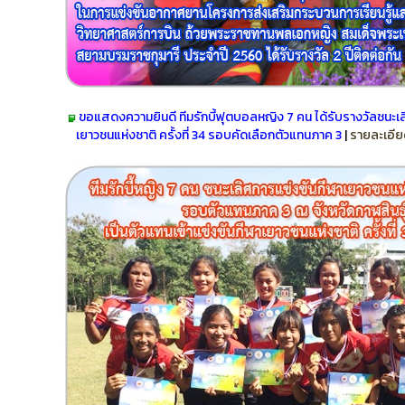
ขอแสดงความยินดี ทีมรักบี้ฟุตบอลหญิง 7 คน ได้รับรางวัล
ชนะเล
เยาวชนแห่งชาติ ครั้งที่ 34 รอบคัดเลือกตัวแทนภาค 3
|
รายละเอี