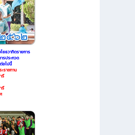
งโยธวาทิตรายการ
การประกวด
่อไปนี้
พระราชทาน
ารี
ารี
ยศ