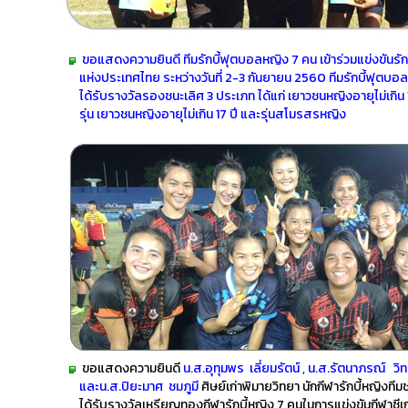
ขอแสดงความยินดี ทีมรักบี้ฟุตบอลหญิง 7 คน เข้าร่วมแข่งขันรักบ
แห่งประเทศไทย ระหว่างวันที่ 2-3 กันยายน 2560 ทีมรักบี้ฟุตบอ
ได้รับรางวัลรองชนะเลิศ 3 ประเภท ได้แก่ เยาวชนหญิงอายุไม่เกิน 1
รุ่น เยาวชนหญิงอายุไม่เกิน 17 ปี และรุ่นสโมรสรหญิง
ขอแสดงความยินดี
น.ส.อุทุมพร เลี่ยมรัตน์ , น.ส.รัตนาภรณ์
และน.ส.ปิยะมาศ ชมภูมี
ศิษย์เก่าพิมายวิทยา นักกีฬารักบี้หญิงทีม
ได้รับรางวัลเหรียญทองกีฬารักบี้หญิง 7 คนในการแข่งขันกีฬาซี