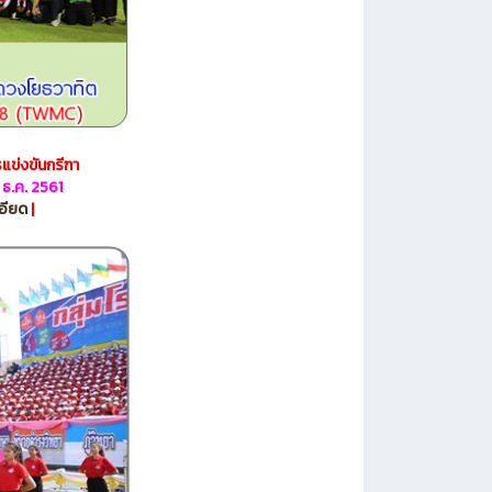
แข่งขันกรีฑา
ธ.ค. 2561
อียด
|