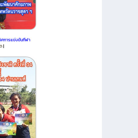
ิศการแข่งขันกีฬา
ยด
|