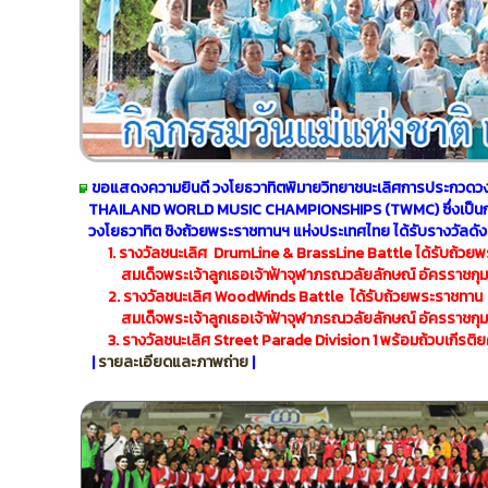
ขอแสดงความยินดี วงโยธวาทิตพิมายวิทยาชนะเลิศการประกวดว
THAILAND WORLD MUSIC CHAMPIONSHIPS (TWMC) ซึ่งเป็น
วงโยธวาทิต ชิงถ้วย
พระราชทานฯ แห่งประเทศไทย ได้รับรางวัลดังต
1. รางวัลชนะเลิศ DrumLine & BrassLine Battle ได้รับถ้วย
สมเด็จพระเจ้าลูกเธอ
เจ้าฟ้าจุฬาภรณวลัยลักษณ์ อัครราชกุม
2. รางวัลชนะเลิศ WoodWinds Battle ได้รับถ้วยพระราชทาน
สมเด็จพระเจ้าลูกเธอเจ้าฟ้าจุฬาภรณวลัยลักษณ์ อัครราชกุม
3. รางวัลชนะเลิศ Street Parade Division 1 พร้อมถ้วบเกีรติ
|
รายละเอียดและภาพถ่าย
|