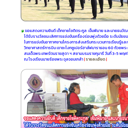
ขอแสดงความยินดี เด็กชายโชติตระกูล เข็มพิมาย และนายธนวัฒน์
ได้รับรางวัลชนะเลิศการแข่งขันเครื่องร่อนพุ่งด้วยมือ ระดับมัธ
ในการแข่งขันอากาศยานโครงการส่งเสริมกระบวนการเรียนรู้แล
วิทยาศาสตร์การบิน เขาชะโงกซูเปอร์ฮาล์ฟมาราธอน 60 ถ้วยพ
สมเด็จพระเทพรัตนราชสุดา ฯ สยามบรมราชกุมารี วันที่ 3-5 พฤ
ณ โรงเรียนนายร้อยพระจุลจอมเกล้า
|
รายละเอียด
|