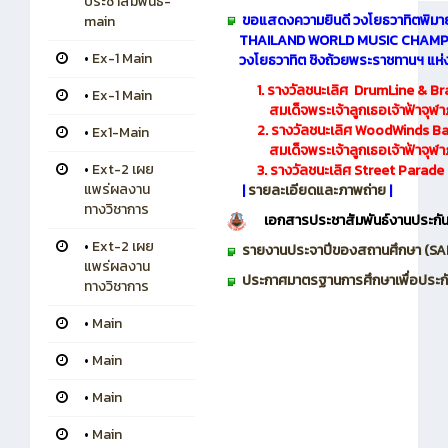
ประชาสัมพันธ์-
ขอแสดงความยินดี วงโยธวาทิตพิมา
main
THAILAND WORLD MUSIC CHAMPIO
•
Ex-1 Main
วงโยธวาทิต ชิงถ้วย
พระราชทานฯ แห่งป
1. รางวัลชนะเลิศ DrumLine & Br
•
Ex-1 Main
สมเด็จพระเจ้าลูกเธอ
เจ้าฟ้าจุ
2. รางวัลชนะเลิศ WoodWinds Batt
•
Ex1-Main
สมเด็จพระเจ้าลูกเธอเจ้าฟ้าจุฬาภร
•
Ext-2 เผย
3. รางวัลชนะเลิศ Street Parade Di
แพร่ผลงาน
|
รายละเอียดและภาพถ่าย
|
ทางวิชาการ
​​
เอกสารประชาสัมพันธ์
งานประกั
•
Ext-2 เผย
รายงานประจาปีของสถานศึกษา (SAR
แพร่ผลงาน
ประกาศมาตรฐานการศึกษาเพื่อประ
ทางวิชาการ
•
Main
•
Main
•
Main
•
Main