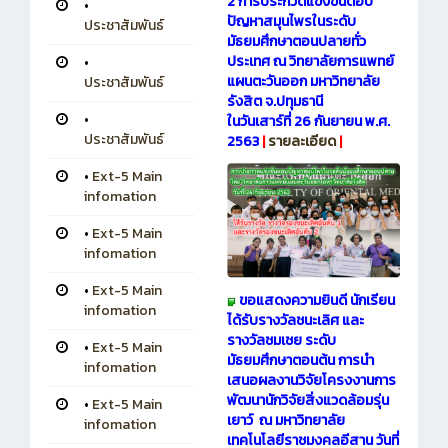
2 การประกวดแข่งขันตอบ
•
ปัญหาสมุนไพรในระดับ
ประชาสัมพันธ์
มัธยมศึกษาตอนปลายทั่ว
ประเทศ ณ วิทยาลัยการแพทย์
•
แผนตะวันออก มหาวิทยาลัย
ประชาสัมพันธ์
รังสิต จ.ปทุมธานี
•
ในวันเสาร์ที่ 26 กันยายน พ.ศ.
ประชาสัมพันธ์
2563
|
รายละเอียด
|
•
Ext-5 Main
infomation
•
Ext-5 Main
infomation
•
Ext-5 Main
ขอแสดงความยินดี นักเรียน
infomation
ได้รับรางวัลชนะเลิศ และ
รางวัลชมเชย ระดับ
•
Ext-5 Main
มัธยมศึกษาตอนต้น การนำ
infomation
เสนอผลงานวิจัยโครงงานการ
พัฒนานักวิจัยสิ่งแวดล้อมรุ่น
•
Ext-5 Main
เยาว์ ณ มหาวิทยาลัย
infomation
เทคโนโลยีราชมงคลอีสาน วันที่