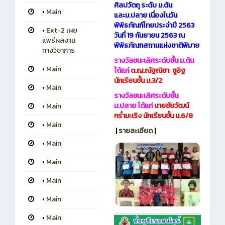
ศิลปวัตถุ ระดับ ม.ต้น
•
Main
และม.ปลาย เนื่องในวัน
พิพิธภัณฑ์ไทยประจำปี 2563
•
Ext-2 เผย
วันที่ 19 กันยายน 2563 ณ
แพร่ผลงาน
พิพิธภัณฑสถานแห่งชาติพิมาย
ทางวิชาการ
รางวัลชนะเลิศระดับชั้น ม.ต้น
•
Main
ได้แก่
ด.ญ.ณัฐณิชา ชูอิฐ
นักเรียนชั้น ม.3/2
•
Main
รางวัลชนะเลิศระดับชั้น
ม.ปลาย ได้แก่
นายชัยวัฒน์
•
Main
กร่ำมะเริง นักเรียนชั้น ม.6/8
•
Main
|
รายละเอียด
|
•
Main
•
Main
•
Main
•
Main
•
Main