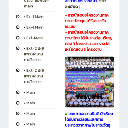
ประชาสัมพันธ์-
จังหวัดนครราชสีมา
|
ราย
main
ละเอียด
|
- การนำเสนอโครงงานภาค
•
Ex-1 Main
ภาษาอังกฤษ ได้รับรางวัล
ชมเชย
•
Ex-1 Main
- การนำเสนอโครงงานภาค
•
Ex1-Main
ภาษาไทย ได้รับรางวัลเหรียญ
ทอง 3 โครงงาน และ รางวัล
•
Ext-2 เผย
เหรียญเงิน 5 โครงงาน
แพร่ผลงาน
ทางวิชาการ
•
Ext-2 เผย
แพร่ผลงาน
ทางวิชาการ
•
Main
•
Main
•
Main
ขอแสดงความยินดี นักเรียน
ได้รีบรางวัลชนะเลิศการ
•
Main
ประกวดวาดภาพโบราณวัตถุ