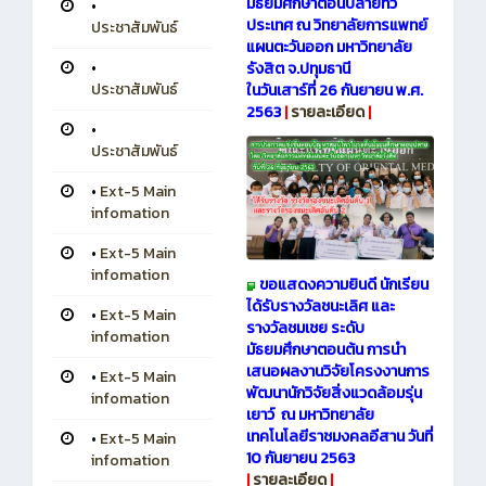
มัธยมศึกษาตอนปลายทั่ว
•
ประเทศ ณ วิทยาลัยการแพทย์
ประชาสัมพันธ์
แผนตะวันออก มหาวิทยาลัย
•
รังสิต จ.ปทุมธานี
ประชาสัมพันธ์
ในวันเสาร์ที่ 26 กันยายน พ.ศ.
2563
|
รายละเอียด
|
•
ประชาสัมพันธ์
•
Ext-5 Main
infomation
•
Ext-5 Main
infomation
ขอแสดงความยินดี นักเรียน
ได้รับรางวัลชนะเลิศ และ
•
Ext-5 Main
รางวัลชมเชย ระดับ
infomation
มัธยมศึกษาตอนต้น การนำ
เสนอผลงานวิจัยโครงงานการ
•
Ext-5 Main
พัฒนานักวิจัยสิ่งแวดล้อมรุ่น
infomation
เยาว์ ณ มหาวิทยาลัย
เทคโนโลยีราชมงคลอีสาน วันที่
•
Ext-5 Main
10 กันยายน 2563
infomation
|
รายละเอียด
|