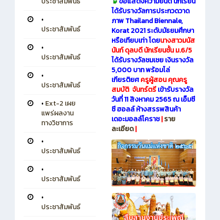
ขอแสดงความยินดี นักเรียน
ประชาสัมพันธ์
ได้รับรางวัลการประกวดวาด
•
ภาพ Thailand Biennale,
ประชาสัมพันธ์
Korat 2021 ระดับมัธยมศึกษา
หรือเทียบเท่า โดย
นางสาวมนัส
•
นันท์ ดุลบดี นักเรียนชั้น ม.6/5
ประชาสัมพันธ์
ได้รับรางวัลชมเชย เงินรางวัล
5,000 บาท พร้อมโล่
•
เกียรติยศ
ครูผู้สอน คุณครู
ประชาสัมพันธ์
สมบัติ จันทร์ตรี
เข้ารับรางวัล
วันที่ 11 สิงหาคม 2565 ณ เอ็มซี
•
Ext-2 เผย
ซี ฮอลล์ ห้างสรรพสินค้า
แพร่ผลงาน
เดอะมอลล์โคราช
|
ราย
ทางวิชาการ
ละเอียด
|
•
ประชาสัมพันธ์
•
ประชาสัมพันธ์
•
ประชาสัมพันธ์