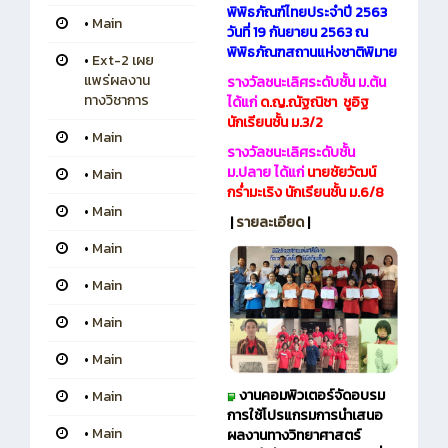
พิพิธภัณฑ์ไทยประจำปี 2563
•
Main
วันที่ 19 กันยายน 2563 ณ
พิพิธภัณฑสถานแห่งชาติพิมาย
•
Ext-2 เผย
แพร่ผลงาน
รางวัลชนะเลิศระดับชั้น ม.ต้น
ทางวิชาการ
ได้แก่
ด.ญ.ณัฐณิชา ชูอิฐ
นักเรียนชั้น ม.3/2
•
Main
รางวัลชนะเลิศระดับชั้น
ม.ปลาย ได้แก่
นายชัยวัฒน์
•
Main
กร่ำมะเริง นักเรียนชั้น ม.6/8
•
Main
|
รายละเอียด
|
•
Main
•
Main
•
Main
•
Main
งานคอมพิวเตอร์จัดอบรม
•
Main
การใช้โปรแกรมการนำเสนอ
•
Main
ผลงานทางวิทยาศาสตร์