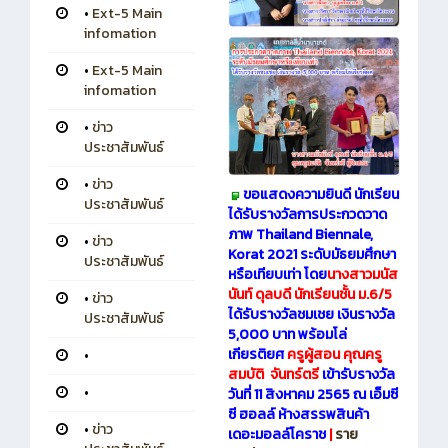
•
Ext-5 Main
infomation
•
Ext-5 Main
infomation
•
ข่าว
ประชาสัมพันธ์
•
ข่าว
ขอแสดงความยินดี นักเรียน
ประชาสัมพันธ์
ได้รับรางวัลการประกวดวาด
ภาพ Thailand Biennale,
•
ข่าว
Korat 2021 ระดับมัธยมศึกษา
ประชาสัมพันธ์
หรือเทียบเท่า โดย
นางสาวมนัส
นันท์ ดุลบดี นักเรียนชั้น ม.6/5
•
ข่าว
ได้รับรางวัลชมเชย เงินรางวัล
ประชาสัมพันธ์
5,000 บาท พร้อมโล่
เกียรติยศ
ครูผู้สอน คุณครู
•
สมบัติ จันทร์ตรี
เข้ารับรางวัล
•
วันที่ 11 สิงหาคม 2565 ณ เอ็มซี
ซี ฮอลล์ ห้างสรรพสินค้า
•
ข่าว
เดอะมอลล์โคราช
|
ราย