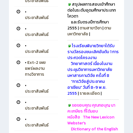
ประชาสัมพันธ์
สรุปผลการสอบเข้าศึกษา
ต่อในระดับอุดมศึกษาประเภท
•
โควตา
ประชาสัมพันธ์
และรับตรงปีการศึกษา
2555 |
ตามสาขาวิชา
|
ตาม
•
มหาวิทยาลัย
|
ประชาสัมพันธ์
•
โรงเรียนพิมายวิทยาได้รับ
ประชาสัมพันธ์
รางวัลรองชนะเลิศอันดับ 1 การ
ประกวดโครงงาน
•
Ext-2 เผย
วิทยาศาสตร์ เนื่องในงาน
แพร่ผลงาน
ประชุมวิชาการมหาวิทยาลัย
ทางวิชาการ
มหาสารคามวิจัย ครั้งที่ 8
“การวิจัยสู่ประชาคม
•
อาเซียน”
วันที่ 8-9 พ.ย.
ประชาสัมพันธ์
2555
|
รายละเอียด
|
•
ขอขอบคุณ คุณกอบุญ นา
ประชาสัมพันธ์
คะเกษียร ที่ได้มอบ
หนังสือ
The New Lexicon
•
Webster's
ประชาสัมพันธ์
Dictionary of the English