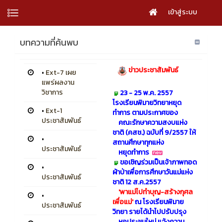
เข้าสู่ระบบ
บทความที่ค้นพบ
ข่าวประชาสัมพันธ์
•
Ext-7 เผย
แพร่ผลงาน
วิชาการ
23 - 25 พ.ค. 2557
โรงเรียนพิมายวิทยาหยุด
•
Ext-1
ทำการ
ตามประกาศของ
ประชาสัมพันธ์
คณะรักษาความสงบแห่ง
ชาติ (คสช.) ฉบับที่ 9/2557 ให้
•
สถานศึกษาทุกแห่ง
ประชาสัมพันธ์
หยุดทำการ
ขอเชิญร่วมเป็นเจ้าภาพทอด
•
ผ้าป่าเพื่อการศึกษาวันแม่แห่ง
ประชาสัมพันธ์
ชาติ 12 ส.ค.2557
'พาแม่ไปทำบุญ-สร้างกุศล
•
เพื่อแม่'
ณ โรงเรียนพิมาย
ประชาสัมพันธ์
วิทยา รายได้นำไปปรับปรุง
หอประชุมใหม่ แจ้งความ