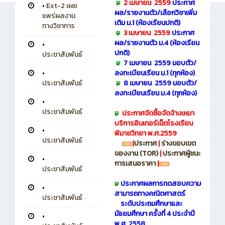
2 เมษายน 2559
ประกาศ
•
Ext-2 เผย
ผล/รายงานตัว/เลือกวิชาเพิ่ม
แพร่ผลงาน
เติม
ม.1 (ห้องเรียนปกติ)
ทางวิชาการ
3 เมษายน 2559
ประกาศ
ผล/รายงานตัว ม.4 (ห้องเรียน
•
ปกติ)
ประชาสัมพันธ์
7 เมษายน 2559 มอบตัว/
ลงทะเบียนเรียน
ม.1 (ทุกห้อง)
•
8 เมษายน 2559 มอบตัว/
ประชาสัมพันธ์
ลงทะเบียนเรียน
ม.4 (ทุกห้อง)
•
ประชาสัมพันธ์
ประกาศจัดซื้อจัดจ้างเหมา
บริการอินเทอร์เน็ตโรงเรียน
•
พิมายวิทยา พ.ศ.2559
ประชาสัมพันธ์
|
ประกาศ
|
ร่างขอบเขต
ของงาน (TOR)
|
ประกาศผู้ชนะ
•
การเสนอราคา
|
ประชาสัมพันธ์
ประกาศผลการ
ทดสอบความ
•
สามารถทางคณิตศาสตร์
ประชาสัมพันธ์
ระดับประถมศึกษาและ
มัธยมศึกษา ครั้งที่ 4 ประจำปี
•
พ.ศ. 2558