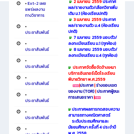
2 เมษายน 2559
ประกาศ
•
Ext-2 เผย
ผล/รายงานตัว/เลือกวิชาเพิ่ม
แพร่ผลงาน
เติม
ม.1 (ห้องเรียนปกติ)
ทางวิชาการ
3 เมษายน 2559
ประกาศ
ผล/รายงานตัว ม.4 (ห้องเรียน
•
ปกติ)
ประชาสัมพันธ์
7 เมษายน 2559 มอบตัว/
ลงทะเบียนเรียน
ม.1 (ทุกห้อง)
•
8 เมษายน 2559 มอบตัว/
ประชาสัมพันธ์
ลงทะเบียนเรียน
ม.4 (ทุกห้อง)
•
ประชาสัมพันธ์
ประกาศจัดซื้อจัดจ้างเหมา
บริการอินเทอร์เน็ตโรงเรียน
•
พิมายวิทยา พ.ศ.2559
ประชาสัมพันธ์
|
ประกาศ
|
ร่างขอบเขต
ของงาน (TOR)
|
ประกาศผู้ชนะ
•
การเสนอราคา
|
ประชาสัมพันธ์
ประกาศผลการ
ทดสอบความ
•
สามารถทางคณิตศาสตร์
ประชาสัมพันธ์
ระดับประถมศึกษาและ
มัธยมศึกษา ครั้งที่ 4 ประจำปี
•
พ.ศ. 2558