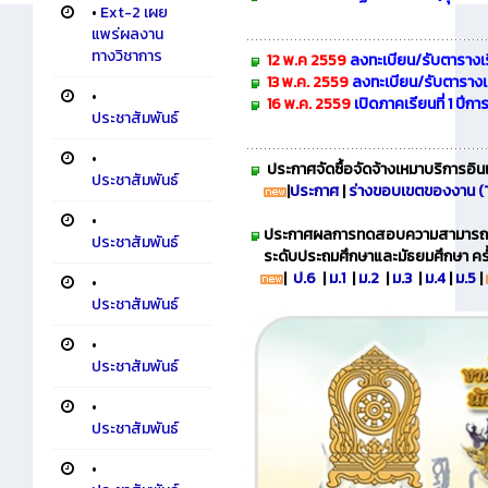
•
Ext-2 เผย
แพร่ผลงาน
ทางวิชาการ
12 พ.ค 2559
ลงทะเบียน/รับตารางเ
13 พ.ค. 2559
ลงทะเบียน/รับตารางเ
•
16 พ.ค. 2559
เปิดภาคเรียนที่ 1 ปีก
ประชาสัมพันธ์
•
ประกาศจัดซื้อจัดจ้างเหมาบริการอิน
ประชาสัมพันธ์
|
ประกาศ
|
ร่างขอบเขตของงาน 
•
ประกาศผลการ
ทดสอบความสามารถ
ประชาสัมพันธ์
ระดับประถมศึกษาและมัธยมศึกษา ครั้ง
|
ป.6
|
ม.1
|
ม.2
|
ม.3
|
ม.4
|
ม.5
|
•
ประชาสัมพันธ์
•
ประชาสัมพันธ์
•
ประชาสัมพันธ์
•