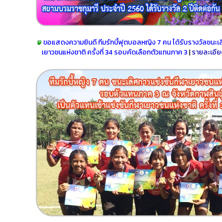
ขอแสดงความยินดี ทีมรักบี้ฟุตบอลหญิง 7 คน ได้รับรางวัล
ชนะเล
เยาวชนแห่งชาติ ครั้งที่ 34 รอบคัดเลือกตัวแทนภาค 3
|
รายละเอี