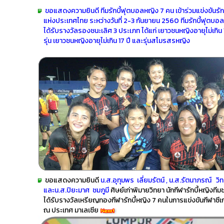
ขอแสดงความยินดี ทีมรักบี้ฟุตบอลหญิง 7 คน เข้าร่วมแข่งขันรักบ
แห่งประเทศไทย ระหว่างวันที่ 2-3 กันยายน 2560 ทีมรักบี้ฟุตบอ
ได้รับรางวัลรองชนะเลิศ 3 ประเภท ได้แก่ เยาวชนหญิงอายุไม่เกิน 1
รุ่น เยาวชนหญิงอายุไม่เกิน 17 ปี และรุ่นสโมรสรหญิง
ขอแสดงความยินดี
น.ส.อุทุมพร เลี่ยมรัตน์ , น.ส.รัตนาภรณ์
และน.ส.ปิยะมาศ ชมภูมี
ศิษย์เก่าพิมายวิทยา นักกีฬารักบี้หญิงทีม
ได้รับรางวัลเหรียญทองกีฬารักบี้หญิง 7 คนในการแข่งขันกีฬาซี
ณ ประเทศ มาเลเซีย