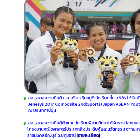
ขอแสดงความยินดี น.ส.อริสา ริมหมู่ดี นักเรียนชั้น ม.5/6 ได้รับ
Jenesys 2017 Composite 2nd(Sports) Japan ASEAN Yout
ณ ประเทศญี่ปุ่น
ขอแสดงความยินดีตัวแทนนักเรียนพิมายวิทยาได้รับรางวัลชมเชย
โครงงานคณิตศาสตร์ประเภทสิ่งประดิษฐ์และนวัตกรรม จาก
มหา
ราชมงคลธัญบุรี จ.ปทุมธานี
|
รายละเอียด
|