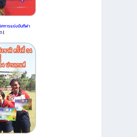
ิศการแข่งขันกีฬา
ยด
|