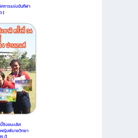
ิศการแข่งขันกีฬา
ยด
|
ี้ชิงชนะเลิศ
ลหญิงพิมายวิทยา
5 ปี