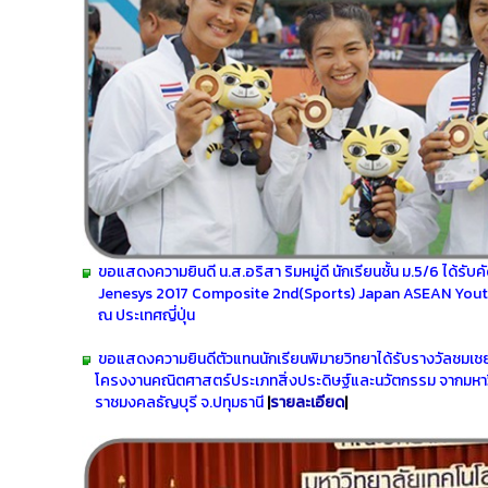
ขอแสดงความยินดี น.ส.อริสา ริมหมู่ดี นักเรียนชั้น ม.5/6 ได้รับ
Jenesys 2017 Composite 2nd(Sports) Japan ASEAN Yout
ณ ประเทศญี่ปุ่น
ขอแสดงความยินดีตัวแทนนักเรียนพิมายวิทยาได้รับรางวัลชมเชย
โครงงานคณิตศาสตร์ประเภทสิ่งประดิษฐ์และนวัตกรรม จาก
มหา
ราชมงคลธัญบุรี จ.ปทุมธานี
|
รายละเอียด
|