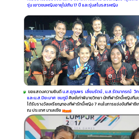
รุ่น เยาวชนหญิงอายุไม่เกิน 17 ปี และรุ่นสโมรสรหญิง
ขอแสดงความยินดี
น.ส.อุทุมพร เลี่ยมรัตน์ , น.ส.รัตนาภรณ์
และน.ส.ปิยะมาศ ชมภูมี
ศิษย์เก่าพิมายวิทยา นักกีฬารักบี้หญิงทีม
ได้รับรางวัลเหรียญทองกีฬารักบี้หญิง 7 คนในการแข่งขันกีฬาซี
ณ ประเทศ มาเลเซีย