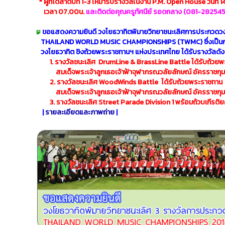
* ผู้ที่ได้ลำดับที่ 1-3 ให้มารับรางวัลในงาน P.M. Open House วันที่ 
เวลา 07.00น.
และติดต่อคุณครูทัศนีย์ รอดกลาง (081-28254
ขอแสดงความยินดี วงโยธวาทิตพิมายวิทยาชนะเลิศการประกวดว
THAILAND WORLD MUSIC CHAMPIONSHIPS (TWMC) ซึ่งเป็น
วงโยธวาทิต ชิงถ้วย
พระราชทานฯ แห่งประเทศไทย ได้รับรางวัลดังต
1. รางวัลชนะเลิศ DrumLine & BrassLine Battle ได้รับถ้วย
สมเด็จพระเจ้าลูกเธอ
เจ้าฟ้าจุฬาภรณวลัยลักษณ์ อัครราชกุม
2. รางวัลชนะเลิศ WoodWinds Battle ได้รับถ้วยพระราชทาน
สมเด็จพระเจ้าลูกเธอเจ้าฟ้าจุฬาภรณวลัยลักษณ์ อัครราชกุม
3. รางวัลชนะเลิศ Street Parade Division 1 พร้อมถ้วบเกีรติ
|
รายละเอียดและภาพถ่าย
|