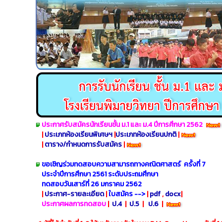
ประกาศรับสมัครนักเรียนชั้น ม.1 และ ม.4 ปีการศึกษา 2562
|
ประเภทห้องเรียนพิเศษฯ
|
ประเภทห้องเรียนปกติ
|
|
ตาราง/กำหนดการรับสมัคร
|
ขอเชิญร่วมทดสอบความสามารถทางคณิตศาสตร์ ครั้งที่ 7
ประจำปีการศึกษา 2561 ระดับประถมศึกษา
ทดสอบวันเสาร์ที่ 26 มกราคม 2562
|
ประกาศ-รายละเอียด
|
ใบสมัคร -->
|
pdf
,
docx
|
ประกาศผลการทดสอบ
|
ป.4
|
ป.5
|
ป.6
|