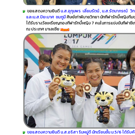
ขอแสดงความยินดี
น.ส.อุทุมพร เลี่ยมรัตน์ , น.ส.รัตนาภรณ์
และน.ส.ปิยะมาศ ชมภูมี
ศิษย์เก่าพิมายวิทยา นักกีฬารักบี้หญิงทีม
ได้รับรางวัลเหรียญทองกีฬารักบี้หญิง 7 คนในการแข่งขันกีฬาซี
ณ ประเทศ มาเลเซีย
ขอแสดงความยินดี น.ส.อริสา ริมหมู่ดี นักเรียนชั้น ม.5/6 ได้รับคั