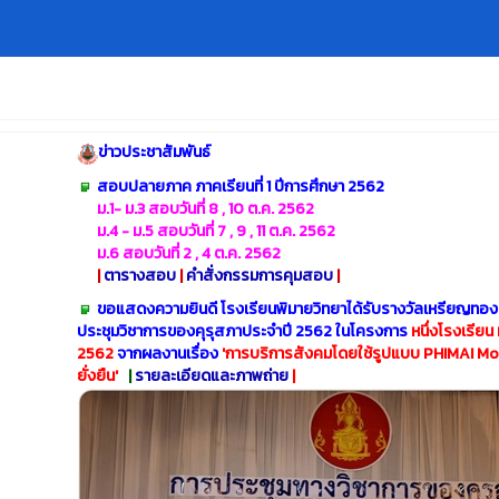
ข่าวประชาสัมพันธ์
สอบปลายภาค ภาคเรียนที่ 1 ปีการศึกษา 2562
ม.1- ม.3 สอบวันที่ 8 , 10 ต.ค. 2562
ม.4 - ม.5 สอบวันที่ 7 , 9 , 11 ต.ค. 2562
ม.6 สอบวันที่ 2 , 4 ต.ค. 2562
|
ตารางสอบ
|
คำสั่งกรรมการคุมสอบ
|
ขอแสดงความยินดี โรงเรียนพิมายวิทยาได้รับรางวัลเหรียญทอง
ประชุมวิชาการของคุรุสภาประจำปี 2562 ในโครงการ
หนึ่งโรงเรียน
2562
จากผลงานเรื่อง
'
การบริการสังคมโดยใช้รูปแบบ PHIMAI Model 
ยั่งยืน'
|
รายละเอียดและภาพถ่าย
|