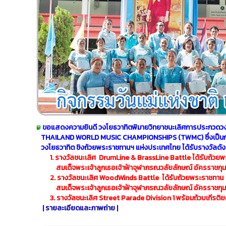
ขอแสดงความยินดี วงโยธวาทิตพิมายวิทยาชนะเลิศการประกวดว
THAILAND WORLD MUSIC CHAMPIONSHIPS (TWMC) ซึ่งเป็น
วงโยธวาทิต ชิงถ้วย
พระราชทานฯ แห่งประเทศไทย ได้รับรางวัลดังต
1. รางวัลชนะเลิศ DrumLine & BrassLine Battle ได้รับถ้วย
สมเด็จพระเจ้าลูกเธอ
เจ้าฟ้าจุฬาภรณวลัยลักษณ์ อัครราชกุม
2. รางวัลชนะเลิศ WoodWinds Battle ได้รับถ้วยพระราชทาน
สมเด็จพระเจ้าลูกเธอเจ้าฟ้าจุฬาภรณวลัยลักษณ์ อัครราชกุม
3. รางวัลชนะเลิศ Street Parade Division 1 พร้อมถ้วบเกีรติ
|
รายละเอียดและภาพถ่าย
|