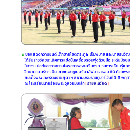
ขอแสดงความยินดี เด็กชายโชติตระกูล เข็มพิมาย และนายธนวัฒน์
ได้รับรางวัลชนะเลิศการแข่งขันเครื่องร่อนพุ่งด้วยมือ ระดับมัธ
ในการแข่งขันอากาศยานโครงการส่งเสริมกระบวนการเรียนรู้แล
วิทยาศาสตร์การบิน เขาชะโงกซูเปอร์ฮาล์ฟมาราธอน 60 ถ้วยพ
สมเด็จพระเทพรัตนราชสุดา ฯ สยามบรมราชกุมารี วันที่ 3-5 พฤ
ณ โรงเรียนนายร้อยพระจุลจอมเกล้า
|
รายละเอียด
|