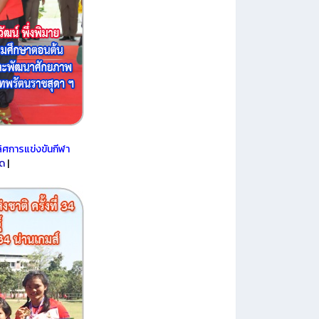
ิศการแข่งขันกีฬา
ยด
|