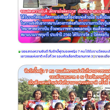
ขอแสดงความยินดี ทีมรักบี้ฟุตบอลหญิง 7 คน ได้รับรางวัล
ชนะเล
เยาวชนแห่งชาติ ครั้งที่ 34 รอบคัดเลือกตัวแทนภาค 3
|
รายละเอี