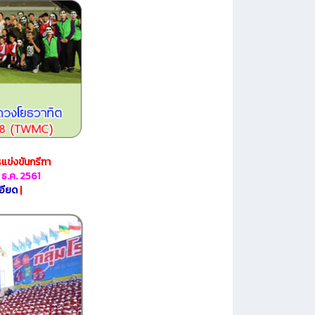
แข่งขันกรีฑา
ธ.ค. 2561
อียด
|