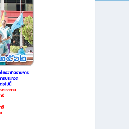
งโยธวาทิตรายการ
การประกวด
่อไปนี้
พระราชทาน
ารี
ารี
ยศ