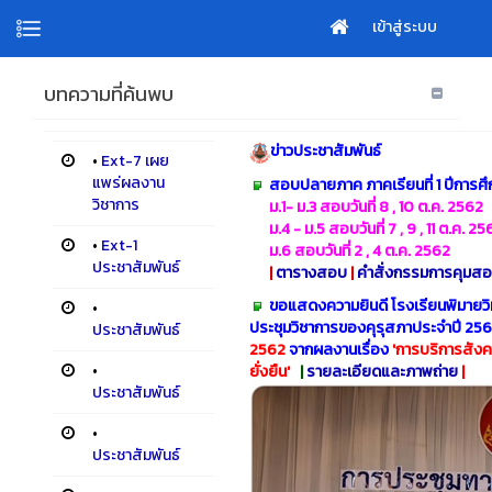
เข้าสู่ระบบ
บทความที่ค้นพบ
ข่าวประชาสัมพันธ์
•
Ext-7 เผย
แพร่ผลงาน
สอบปลายภาค ภาคเรียนที่ 1 ปีการศ
วิชาการ
ม.1- ม.3 สอบวันที่ 8 , 10 ต.ค. 2562
ม.4 - ม.5 สอบวันที่ 7 , 9 , 11 ต.ค. 25
•
Ext-1
ม.6 สอบวันที่ 2 , 4 ต.ค. 2562
ประชาสัมพันธ์
|
ตารางสอบ
|
คำสั่งกรรมการคุมส
ขอแสดงความยินดี โรงเรียนพิมายวิ
•
ประชุมวิชาการของคุรุสภาประจำปี 25
ประชาสัมพันธ์
2562
จากผลงานเรื่อง
'
การบริการสังคม
•
ยั่งยืน'
|
รายละเอียดและภาพถ่าย
|
ประชาสัมพันธ์
•
ประชาสัมพันธ์