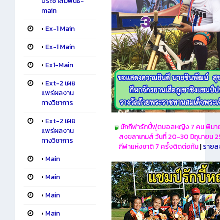
ประชาสัมพันธ์-
main
•
Ex-1 Main
•
Ex-1 Main
•
Ex1-Main
•
Ext-2 เผย
แพร่ผลงาน
ทางวิชาการ
•
Ext-2 เผย
นักกีฬารักบี้ฟุตบอลหญิง 7 คน พิมา
แพร่ผลงาน
สงขลาเกมส์ วันที่ 20-30 มิถุนายน 
ทางวิชาการ
กีฬาแห่งชาติ 7 ครั้งติดต่อกัน
|
รายละ
•
Main
•
Main
•
Main
•
Main