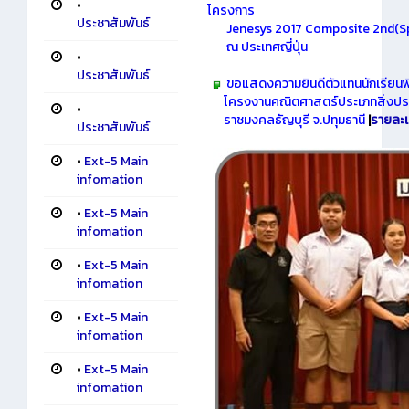
•
โครงการ
ประชาสัมพันธ์
Jenesys 2017 Composite 2nd(Sp
ณ ประเทศญี่ปุ่น
•
ประชาสัมพันธ์
ขอแสดงความยินดีตัวแทนนักเรียนพิ
โครงงานคณิตศาสตร์ประเภทสิ่งประด
•
ราชมงคลธัญบุรี จ.ปทุมธานี
|
รายละเ
ประชาสัมพันธ์
•
Ext-5 Main
infomation
•
Ext-5 Main
infomation
•
Ext-5 Main
infomation
•
Ext-5 Main
infomation
•
Ext-5 Main
infomation