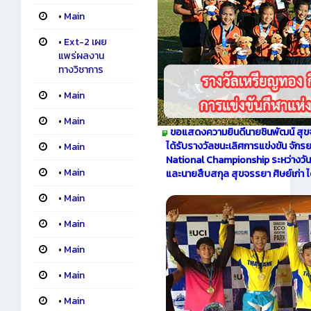
•
Main
•
Ext-2 เผย
แพร่ผลงาน
ทางวิชาการ
•
Main
•
Main
ขอแสดงความยินดีนายชินพัฒน์ สุขจร
ได้รับรางวัลชนะเลิศการแข่งขัน จักร
•
Main
National Championship ระหว่างวันที่
•
Main
และนายสืบสกุล สุขจรรยา ศิษย์เก่า ได
•
Main
•
Main
•
Main
•
Main
•
Main