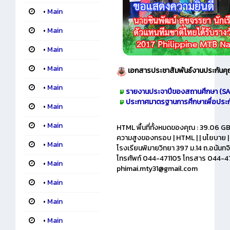
•
Main
•
Main
•
Main
•
Main
เอกสารประชาสัมพันธ์
งานประกันค
•
Main
รายงานประจาปีของสถานศึกษา (SA
ประกาศมาตรฐานการศึกษาเพื่อประ
•
Main
•
Main
HTML พื้นที่ทั้งหมดของคุณ : 39.06 GBs
ความสูงของกรอบ | HTML | | นโยบาย 
•
Main
โรงเรียนพิมายวิทยา 397 ม.14 ถ.อนันทจ
โทรศัพท์ 044-471105 โทรสาร 044-4
•
Main
phimai.mty31@gmail.com
•
Main
•
Main
•
Main