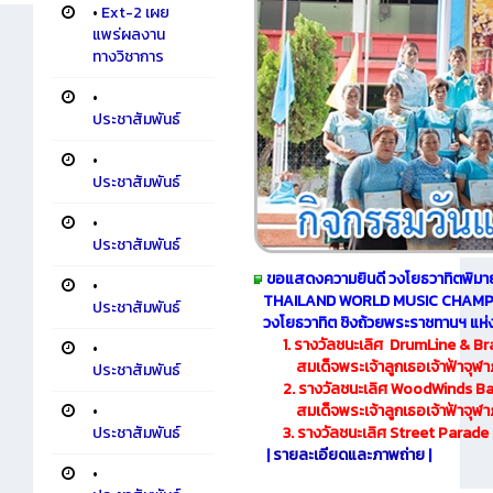
•
Ext-2 เผย
แพร่ผลงาน
ทางวิชาการ
•
ประชาสัมพันธ์
•
ประชาสัมพันธ์
•
ประชาสัมพันธ์
ขอแสดงความยินดี วงโยธวาทิตพิมา
•
THAILAND WORLD MUSIC CHAMPION
ประชาสัมพันธ์
วงโยธวาทิต ชิงถ้วย
พระราชทานฯ แห่งป
1. รางวัลชนะเลิศ DrumLine & Br
•
สมเด็จพระเจ้าลูกเธอ
เจ้าฟ้าจุ
ประชาสัมพันธ์
2. รางวัลชนะเลิศ WoodWinds Batt
สมเด็จพระเจ้าลูกเธอเจ้าฟ้าจุฬาภร
•
3. รางวัลชนะเลิศ Street Parade Di
ประชาสัมพันธ์
|
รายละเอียดและภาพถ่าย
|
•