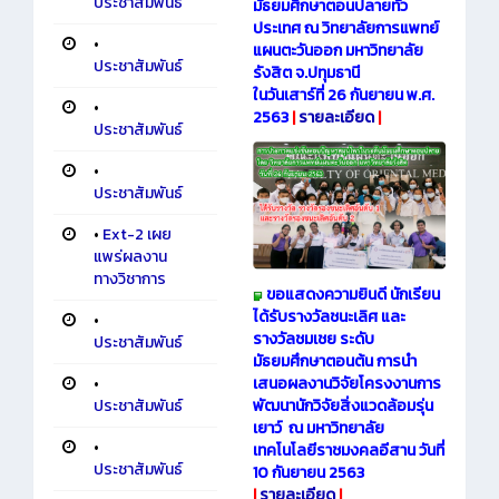
ประชาสัมพันธ์
มัธยมศึกษาตอนปลายทั่ว
ประเทศ ณ วิทยาลัยการแพทย์
•
แผนตะวันออก มหาวิทยาลัย
ประชาสัมพันธ์
รังสิต จ.ปทุมธานี
ในวันเสาร์ที่ 26 กันยายน พ.ศ.
•
2563
|
รายละเอียด
|
ประชาสัมพันธ์
•
ประชาสัมพันธ์
•
Ext-2 เผย
แพร่ผลงาน
ทางวิชาการ
ขอแสดงความยินดี นักเรียน
ได้รับรางวัลชนะเลิศ และ
•
รางวัลชมเชย ระดับ
ประชาสัมพันธ์
มัธยมศึกษาตอนต้น การนำ
•
เสนอผลงานวิจัยโครงงานการ
ประชาสัมพันธ์
พัฒนานักวิจัยสิ่งแวดล้อมรุ่น
เยาว์ ณ มหาวิทยาลัย
•
เทคโนโลยีราชมงคลอีสาน วันที่
ประชาสัมพันธ์
10 กันยายน 2563
|
รายละเอียด
|