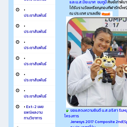
และน.ส.ปิยะมาศ ชมภูมี
ศิษย์เก่าพิม
ได้รับรางวัลเหรียญทองกีฬารักบี้หญิ
•
ณ ประเทศ มาเลเซีย
ประชาสัมพันธ์
•
ประชาสัมพันธ์
•
ประชาสัมพันธ์
•
ประชาสัมพันธ์
•
ประชาสัมพันธ์
•
ประชาสัมพันธ์
•
Ext-2 เผย
ขอแสดงความยินดี น.ส.อริสา ริมหมู่ดี
แพร่ผลงาน
โครงการ
ทางวิชาการ
Jenesys 2017 Composite 2nd(Sp