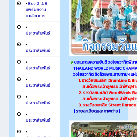
•
Ext-2 เผย
แพร่ผลงาน
ทางวิชาการ
•
ประชาสัมพันธ์
•
ประชาสัมพันธ์
•
ขอแสดงความยินดี วงโยธวาทิตพิมา
ประชาสัมพันธ์
THAILAND WORLD MUSIC CHAMPION
วงโยธวาทิต ชิงถ้วย
พระราชทานฯ แห่งป
•
1. รางวัลชนะเลิศ DrumLine & Br
ประชาสัมพันธ์
สมเด็จพระเจ้าลูกเธอ
เจ้าฟ้าจุ
2. รางวัลชนะเลิศ WoodWinds Batt
•
สมเด็จพระเจ้าลูกเธอเจ้าฟ้าจุฬาภร
ประชาสัมพันธ์
3. รางวัลชนะเลิศ Street Parade Di
|
รายละเอียดและภาพถ่าย
|
•
ประชาสัมพันธ์
•