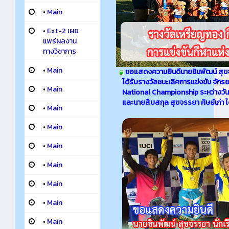
•
Main
•
Ext-2 เผย
แพร่ผลงาน
ทางวิชาการ
•
Main
ขอแสดงความยินดีนายชินพัฒน์ สุขจร
ได้รับรางวัลชนะเลิศการแข่งขัน จักร
•
Main
National Championship ระหว่างวันที่
และนายสืบสกุล สุขจรรยา ศิษย์เก่า ได
•
Main
•
Main
•
Main
•
Main
•
Main
•
Main
•
Main