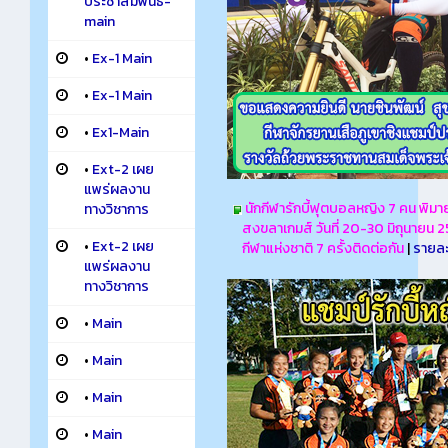
ประชาสัมพันธ์-
main
•
Ex-1 Main
•
Ex-1 Main
•
Ex1-Main
•
Ext-2 เผย
แพร่ผลงาน
นักกีฬารักบี้ฟุตบอลหญิง 7 คน พิมา
ทางวิชาการ
สงขลาเกมส์ วันที่ 20-30 มิถุนายน 
•
Ext-2 เผย
กีฬาแห่งชาติ 7 ครั้งติดต่อกัน
|
รายละ
แพร่ผลงาน
ทางวิชาการ
•
Main
•
Main
•
Main
•
Main