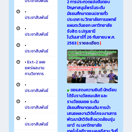
ประชาสัมพันธ์
2 การประกวดแข่งขันตอบ
ปัญหาสมุนไพรในระดับ
•
มัธยมศึกษาตอนปลายทั่ว
ประชาสัมพันธ์
ประเทศ ณ วิทยาลัยการแพทย์
แผนตะวันออก มหาวิทยาลัย
•
รังสิต จ.ปทุมธานี
ประชาสัมพันธ์
ในวันเสาร์ที่ 26 กันยายน พ.ศ.
2563
|
รายละเอียด
|
•
ประชาสัมพันธ์
•
Ext-2 เผย
แพร่ผลงาน
ทางวิชาการ
•
ขอแสดงความยินดี นักเรียน
ประชาสัมพันธ์
ได้รับรางวัลชนะเลิศ และ
•
รางวัลชมเชย ระดับ
ประชาสัมพันธ์
มัธยมศึกษาตอนต้น การนำ
เสนอผลงานวิจัยโครงงานการ
•
พัฒนานักวิจัยสิ่งแวดล้อมรุ่น
ประชาสัมพันธ์
เยาว์ ณ มหาวิทยาลัย
เทคโนโลยีราชมงคลอีสาน วันที่