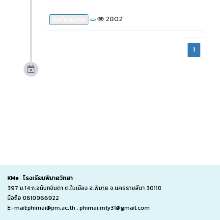
2802
อัลบั้มรูปภาพ
1
KMe
:
โรงเรียนพิมายวิทยา
397 ม.14 ถ.อนันทจินดา ต.ในเมือง อ.พิมาย จ.นครราชสีมา 30110
มือถือ 0610966922
E-mail:phimai@pm.ac.th , phimai.mty31@gmail.com