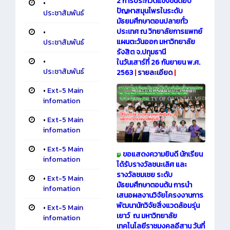
2 การประกวดแข่งขันตอบ
•
ปัญหาสมุนไพรในระดับ
ประชาสัมพันธ์
มัธยมศึกษาตอนปลายทั่ว
ประเทศ ณ วิทยาลัยการแพทย์
•
แผนตะวันออก มหาวิทยาลัย
ประชาสัมพันธ์
รังสิต จ.ปทุมธานี
•
ในวันเสาร์ที่ 26 กันยายน พ.ศ.
ประชาสัมพันธ์
2563
|
รายละเอียด
|
•
Ext-5 Main
infomation
•
Ext-5 Main
infomation
•
Ext-5 Main
ขอแสดงความยินดี นักเรียน
infomation
ได้รับรางวัลชนะเลิศ และ
รางวัลชมเชย ระดับ
•
Ext-5 Main
มัธยมศึกษาตอนต้น การนำ
infomation
เสนอผลงานวิจัยโครงงานการ
พัฒนานักวิจัยสิ่งแวดล้อมรุ่น
•
Ext-5 Main
เยาว์ ณ มหาวิทยาลัย
infomation
เทคโนโลยีราชมงคลอีสาน วันที่