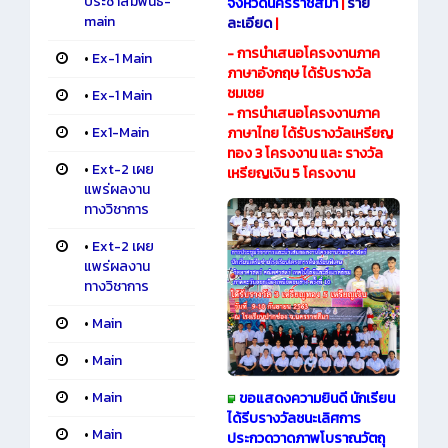
ประชาสัมพันธ์-
จังหวัดนครราชสีมา
|
ราย
main
ละเอียด
|
- การนำเสนอโครงงานภาค
•
Ex-1 Main
ภาษาอังกฤษ ได้รับรางวัล
ชมเชย
•
Ex-1 Main
- การนำเสนอโครงงานภาค
•
Ex1-Main
ภาษาไทย ได้รับรางวัลเหรียญ
ทอง 3 โครงงาน และ รางวัล
•
Ext-2 เผย
เหรียญเงิน 5 โครงงาน
แพร่ผลงาน
ทางวิชาการ
•
Ext-2 เผย
แพร่ผลงาน
ทางวิชาการ
•
Main
•
Main
•
Main
ขอแสดงความยินดี นักเรียน
ได้รีบรางวัลชนะเลิศการ
•
Main
ประกวดวาดภาพโบราณวัตถุ