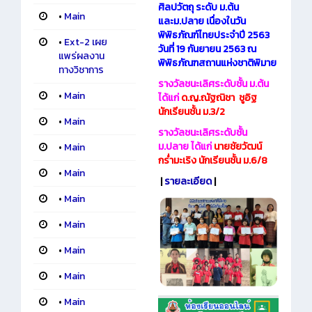
ศิลปวัตถุ ระดับ ม.ต้น
•
Main
และม.ปลาย เนื่องในวัน
พิพิธภัณฑ์ไทยประจำปี 2563
•
Ext-2 เผย
วันที่ 19 กันยายน 2563 ณ
แพร่ผลงาน
พิพิธภัณฑสถานแห่งชาติพิมาย
ทางวิชาการ
รางวัลชนะเลิศระดับชั้น ม.ต้น
•
Main
ได้แก่
ด.ญ.ณัฐณิชา ชูอิฐ
นักเรียนชั้น ม.3/2
•
Main
รางวัลชนะเลิศระดับชั้น
ม.ปลาย ได้แก่
นายชัยวัฒน์
•
Main
กร่ำมะเริง นักเรียนชั้น ม.6/8
•
Main
|
รายละเอียด
|
•
Main
•
Main
•
Main
•
Main
•
Main