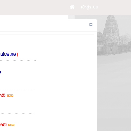
เข้าสู่ระบบ
อนไขพิเศษ
|
ฯ
กติ)
ปกติ)