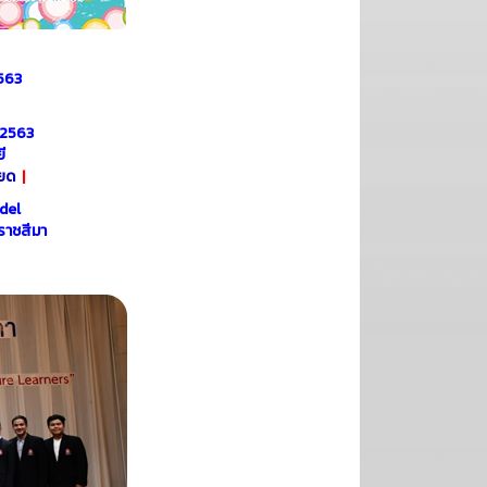
2563
า 2563
ี
ียด
|
del
รราชสีมา