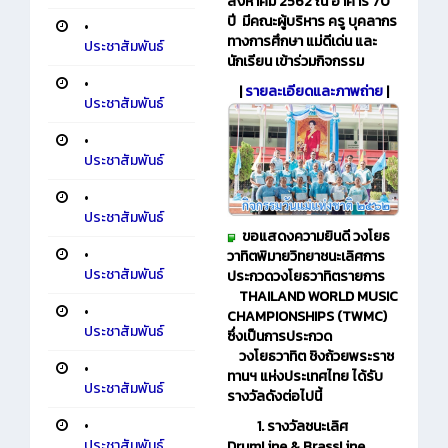
สิงหาคม 2562 ณ อาคาร 70
ปี มีคณะผู้บริหาร ครู บุคลากร
•
ทางการศึกษา แม่ดีเด่น และ
ประชาสัมพันธ์
นักเรียน เข้าร่วมกิจกรรม
•
|
รายละเอียดและภาพถ่าย
|
ประชาสัมพันธ์
•
ประชาสัมพันธ์
•
ประชาสัมพันธ์
ขอแสดงความยินดี วงโยธ
•
วาทิตพิมายวิทยาชนะเลิศการ
ประชาสัมพันธ์
ประกวดวงโยธวาทิตรายการ
THAILAND WORLD MUSIC
•
CHAMPIONSHIPS (TWMC)
ประชาสัมพันธ์
ซึ่งเป็นการประกวด
วงโยธวาทิต ชิงถ้วย
พระราช
•
ทานฯ แห่งประเทศไทย ได้รับ
ประชาสัมพันธ์
รางวัลดังต่อไปนี้
•
1. รางวัลชนะเลิศ
ประชาสัมพันธ์
DrumLine & BrassLine