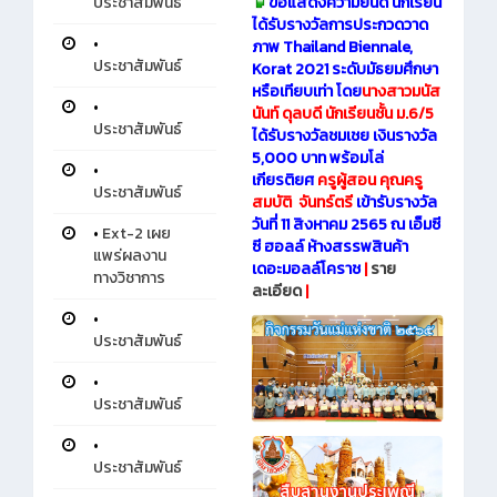
ขอแสดงความยินดี นักเรียน
ประชาสัมพันธ์
ได้รับรางวัลการประกวดวาด
•
ภาพ Thailand Biennale,
ประชาสัมพันธ์
Korat 2021 ระดับมัธยมศึกษา
หรือเทียบเท่า โดย
นางสาวมนัส
•
นันท์ ดุลบดี นักเรียนชั้น ม.6/5
ประชาสัมพันธ์
ได้รับรางวัลชมเชย เงินรางวัล
5,000 บาท พร้อมโล่
•
เกียรติยศ
ครูผู้สอน คุณครู
ประชาสัมพันธ์
สมบัติ จันทร์ตรี
เข้ารับรางวัล
วันที่ 11 สิงหาคม 2565 ณ เอ็มซี
•
Ext-2 เผย
ซี ฮอลล์ ห้างสรรพสินค้า
แพร่ผลงาน
เดอะมอลล์โคราช
|
ราย
ทางวิชาการ
ละเอียด
|
•
ประชาสัมพันธ์
•
ประชาสัมพันธ์
•
ประชาสัมพันธ์