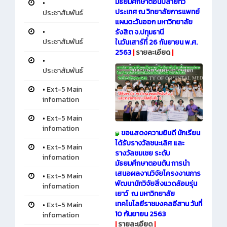
มัธยมศึกษาตอนปลายทั่ว
•
ประเทศ ณ วิทยาลัยการแพทย์
ประชาสัมพันธ์
แผนตะวันออก มหาวิทยาลัย
•
รังสิต จ.ปทุมธานี
ประชาสัมพันธ์
ในวันเสาร์ที่ 26 กันยายน พ.ศ.
2563
|
รายละเอียด
|
•
ประชาสัมพันธ์
•
Ext-5 Main
infomation
•
Ext-5 Main
infomation
ขอแสดงความยินดี นักเรียน
ได้รับรางวัลชนะเลิศ และ
•
Ext-5 Main
รางวัลชมเชย ระดับ
infomation
มัธยมศึกษาตอนต้น การนำ
เสนอผลงานวิจัยโครงงานการ
•
Ext-5 Main
พัฒนานักวิจัยสิ่งแวดล้อมรุ่น
infomation
เยาว์ ณ มหาวิทยาลัย
เทคโนโลยีราชมงคลอีสาน วันที่
•
Ext-5 Main
10 กันยายน 2563
infomation
|
รายละเอียด
|