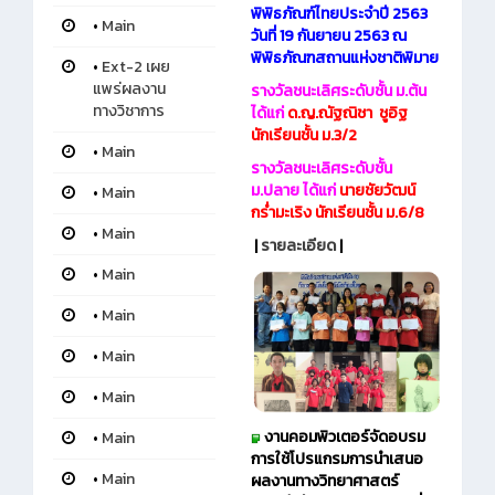
พิพิธภัณฑ์ไทยประจำปี 2563
•
Main
วันที่ 19 กันยายน 2563 ณ
พิพิธภัณฑสถานแห่งชาติพิมาย
•
Ext-2 เผย
แพร่ผลงาน
รางวัลชนะเลิศระดับชั้น ม.ต้น
ทางวิชาการ
ได้แก่
ด.ญ.ณัฐณิชา ชูอิฐ
นักเรียนชั้น ม.3/2
•
Main
รางวัลชนะเลิศระดับชั้น
ม.ปลาย ได้แก่
นายชัยวัฒน์
•
Main
กร่ำมะเริง นักเรียนชั้น ม.6/8
•
Main
|
รายละเอียด
|
•
Main
•
Main
•
Main
•
Main
งานคอมพิวเตอร์จัดอบรม
•
Main
การใช้โปรแกรมการนำเสนอ
•
Main
ผลงานทางวิทยาศาสตร์