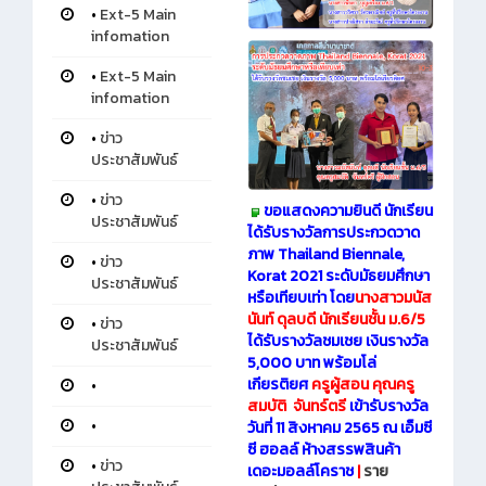
•
Ext-5 Main
infomation
•
Ext-5 Main
infomation
•
ข่าว
ประชาสัมพันธ์
•
ข่าว
ขอแสดงความยินดี นักเรียน
ประชาสัมพันธ์
ได้รับรางวัลการประกวดวาด
ภาพ Thailand Biennale,
•
ข่าว
Korat 2021 ระดับมัธยมศึกษา
ประชาสัมพันธ์
หรือเทียบเท่า โดย
นางสาวมนัส
นันท์ ดุลบดี นักเรียนชั้น ม.6/5
•
ข่าว
ได้รับรางวัลชมเชย เงินรางวัล
ประชาสัมพันธ์
5,000 บาท พร้อมโล่
เกียรติยศ
ครูผู้สอน คุณครู
•
สมบัติ จันทร์ตรี
เข้ารับรางวัล
•
วันที่ 11 สิงหาคม 2565 ณ เอ็มซี
ซี ฮอลล์ ห้างสรรพสินค้า
•
ข่าว
เดอะมอลล์โคราช
|
ราย