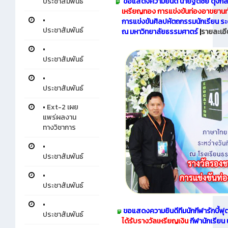
ประชาสัมพันธ์
ขอแสดงความยินดี นายฐิติชัย ดุ้งกล
เหรียญทอง การแข่งขันท่องอาขยานท
•
การแข่งขันศิลปหัตถกรรมนักเรียน ระด
ประชาสัมพันธ์
ณ มหาวิทยาลัยธรรมศาตร์
|
รายละเอ
•
ประชาสัมพันธ์
•
ประชาสัมพันธ์
•
Ext-2 เผย
แพร่ผลงาน
ทางวิชาการ
•
ประชาสัมพันธ์
•
ประชาสัมพันธ์
•
ขอแสดงความยินดีทีมนักกีฬารักบี้
ประชาสัมพันธ์
ได้รับรางวัลเหรียญเงิน
กีฬานักเรียน 