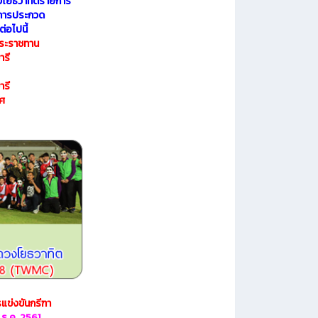
งโยธวาทิตรายการ
การประกวด
่อไปนี้
พระราชทาน
ารี
ารี
ยศ
แข่งขันกรีฑา
ธ.ค. 2561