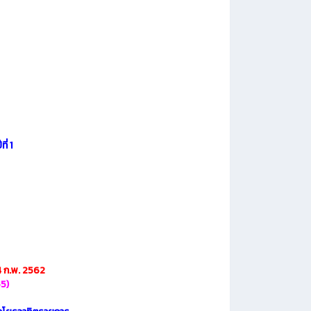
ี่ 1
14 ก.พ. 2562
55)