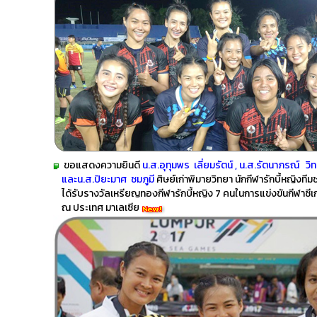
ขอแสดงความยินดี
น.ส.อุทุมพร เลี่ยมรัตน์ , น.ส.รัตนาภรณ์
และน.ส.ปิยะมาศ ชมภูมี
ศิษย์เก่าพิมายวิทยา นักกีฬารักบี้หญิงทีม
ได้รับรางวัลเหรียญทองกีฬารักบี้หญิง 7 คนในการแข่งขันกีฬาซี
ณ ประเทศ มาเลเซีย