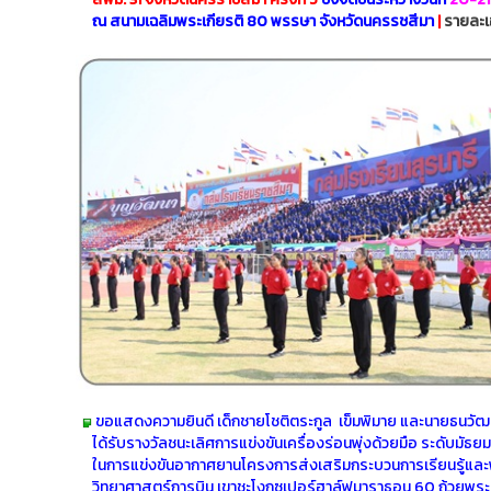
ณ สนามเฉลิมพระเกียรติ 80 พรรษา จังหวัดนครรชสีมา
|
รายละเ
ขอแสดงความยินดี เด็กชายโชติตระกูล เข็มพิมาย และนายธนวัฒน์
ได้รับรางวัลชนะเลิศการแข่งขันเครื่องร่อนพุ่งด้วยมือ ระดับมัธ
ในการแข่งขันอากาศยานโครงการส่งเสริมกระบวนการเรียนรู้แล
วิทยาศาสตร์การบิน เขาชะโงกซูเปอร์ฮาล์ฟมาราธอน 60 ถ้วยพ