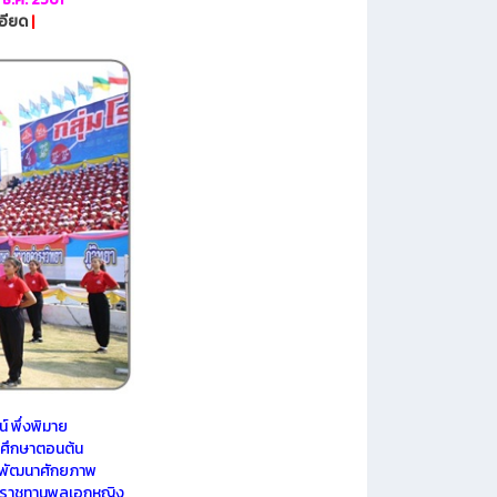
อียด
|
 พึ่งพิมาย
ยมศึกษาตอนต้น
ะพัฒนาศักยภาพ
ระราชทานพลเอกหญิง