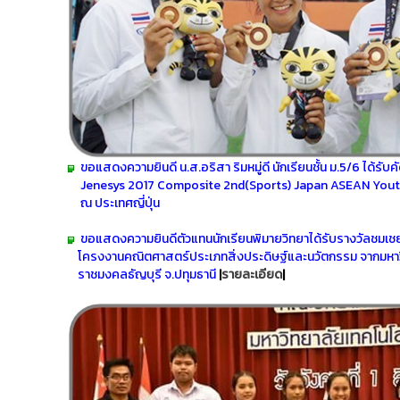
ขอแสดงความยินดี น.ส.อริสา ริมหมู่ดี นักเรียนชั้น ม.5/6 ได้รับ
Jenesys 2017 Composite 2nd(Sports) Japan ASEAN Yout
ณ ประเทศญี่ปุ่น
ขอแสดงความยินดีตัวแทนนักเรียนพิมายวิทยาได้รับรางวัลชมเชย
โครงงานคณิตศาสตร์ประเภทสิ่งประดิษฐ์และนวัตกรรม จาก
มหา
ราชมงคลธัญบุรี จ.ปทุมธานี
|
รายละเอียด
|