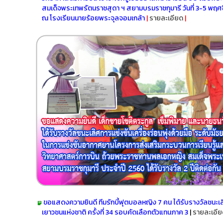
สมเด็จพระเทพรัตนราชสุดา ฯ สยามบรมราชกุมารี วันที่ 3-5 พฤ
ณ โรงเรียนนายร้อยพระจุลจอมเกล้า
|
รายละเอียด
|
ขอแสดงความยินดี ทีมรักบี้ฟุตบอลหญิง 7 คน ได้รับรางวัล
ชนะเล
เยาวชนแห่งชาติ ครั้งที่ 34 รอบคัดเลือกตัวแทนภาค 3
|
รายละเอี