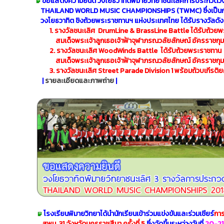
ขอแสดงความยินดี วงโยธวาทิตพิมายวิทยาชนะเลิศการประกวดว
THAILAND WORLD MUSIC CHAMPIONSHIPS (TWMC) ซึ่งเป็น
วงโยธวาทิต ชิงถ้วย
พระราชทานฯ แห่งประเทศไทย ได้รับรางวัลดังต
1. รางวัลชนะเลิศ DrumLine & BrassLine Battle ได้รับถ้วย
สมเด็จพระเจ้าลูกเธอ
เจ้าฟ้าจุฬาภรณวลัยลักษณ์ อัครราชกุม
2. รางวัลชนะเลิศ WoodWinds Battle ได้รับถ้วยพระราชทาน
สมเด็จพระเจ้าลูกเธอเจ้าฟ้าจุฬาภรณวลัยลักษณ์ อัครราชกุม
3. รางวัลชนะเลิศ Street Parade Division 1 พร้อมถ้วบเกีรติ
|
รายละเอียดและภาพถ่าย
|
โรงเรียนพิมายวิทยาได้นำนักเรียนเข้าร่วมแข่งขันและร่วมเชียร์
การ
สพม. 31
จังหวัดนครราชสีมา ครั้งที่ 5
ซึ่งจัดขึ้นระหว่างวันที่
20-21 