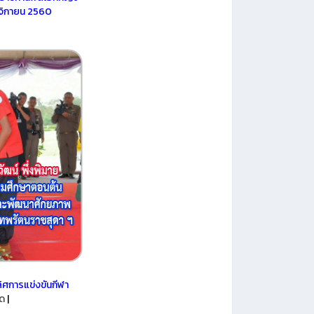
ศจิกายน 2560
ิศการแข่งขันกีฬา
ยด
|