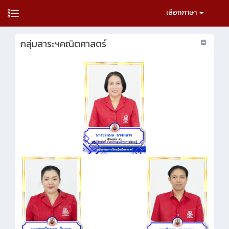
เลือกภาษา
กลุ่มสาระฯคณิตศาสตร์