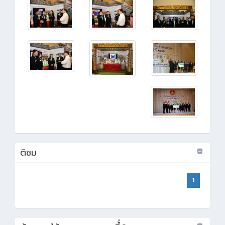
ติชม
1