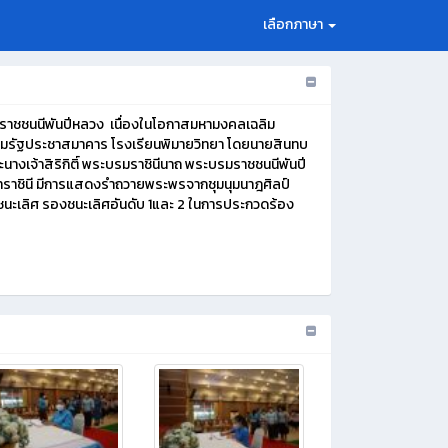
เลือกภาษา
รมราชชนนีพันปีหลวง เนื่องในโอกาสมหามงคลเฉลิม
ุมรัฐประชาสมาคาร โรงเรียนพิมายวิทยา โดยนายสินทบ
เจ้าสิริกิติ์ พระบรมราชินีนาถ พระบรมราชชนนีพันปี
ราชินี มีการแสดงรำถวายพระพรจากชุมนุมนาฎศิลป์
ัลชนะเลิศ รองชนะเลิศอันดับ 1และ 2 ในการประกวดร้อง