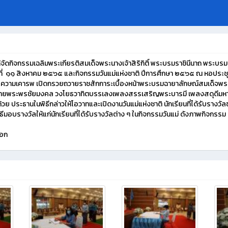
จัดกิจกรรมเฉลิมพระเกียรติสมเด็จพระนางเจ้าสิริกิติ์ พระบรมราชินีนาถ พระบ
่ ๑๑ สิงหาคม ๒๕๖๕ และกิจกรรมวันแม่แห่งชาติ ปีการศึกษา ๒๕๖๕ ณ หอประช
ความเคารพ เปิดกรวยถวายราชสักการะเบื้องหน้าพระบรมฉายาลักษณ์สมเด็จพระนาง
 ถวายพระพรชัยมงคล วงโยธวาทิตบรรเลงเพลงสรรเสริญพระบารมี เพลงสดุดีมหา
วย ประธานในพิธีกล่าวให้โอวาทและเปิดงานวันแม่แห่งชาติ นักเรียนที่ได้รับรางว
มอบรางวัลให้แก่นักเรียนที่ได้รับรางวัลต่าง ๆ ในกิจกรรมวันแม่ ดังภาพกิจกรรม
นอก