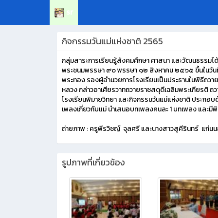
sr
กิจกรรมวันแม่แห่งชาติ 2565
กลุ่มสาระการเรียนรู้สังคมศึกษา ศาสนา และวัฒนธรรมได้
พระชนมพรรษา ๙๐ พรรษา ๑๒ สิงหาคม ๒๕๖๕ ขึ้นในวันที
พระทอง รองผู้อำนวยการโรงเรียนเป็นประธานในพิธีถวาย
หลวง กล่าวอาเศียรวาทถวายราชสดุดีเฉลิมพระเกียรติ
โรงเรียนพิมายวิทยา และกิจกรรมวันแม่แห่งชาติ ประกอบด้
เพลงเกี่ยวกับแม่ นำเสนอบทเพลงคนละ 1 บทเพลง และมีพิธี
ถ่ายภาพ : ครูพีรวิชญ์ จุลศรี และนางสาวสุคีรินทร์ แก่น
รูปภาพที่เกี่ยวข้อง