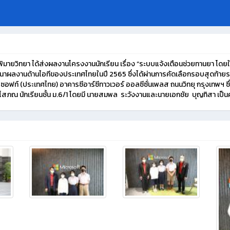
พิมายวิทยา ได้ส่งผลงานโครงงานนักเรียน เรื่อง “ระบบแจ้งเตือนช่วยทานยา โดยใ
นาผลงานด้านไอทีของประเทศไทยในปี 2565 ซึ่งได้ผ่านการคัดเลือกรอบสุดท้า
ซอฟท์ (ประเทศไทย) อาคารซีอาร์ซีทาวเวอร์ ออลซีซั่นเพลส ถนนวิทยุ กรุงเทพฯ ซึ่ง
สภณ นักเรียนชั้น ม.6/1 โดยมี นายสมพล ระวังงานและนายเอกชัย บุญทิสา เป็นค