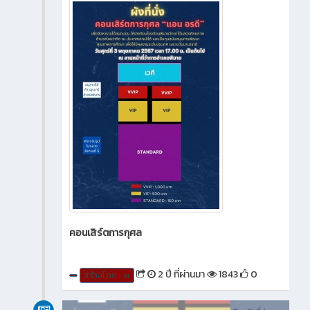
คอนเสิร์ตการกุศล
2 ปี ที่ผ่านมา
1843
0
สร้างโดย : sr